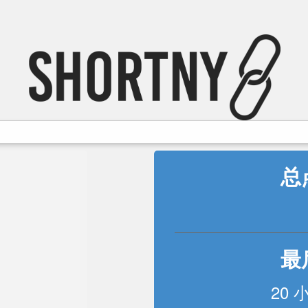
总
最
20 