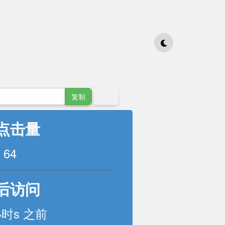
复制
点击量
64
后访问
小时s 之前