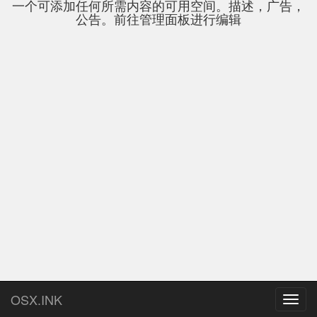
一个可添加任何所需内容的可用空间。描述，广告，
公告。前往管理面板进行编辑
OSX.INK
Toggl
navig